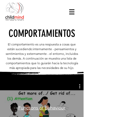
COMPORTAMIENTOS
El comportamiento es una respuesta a cosas que
están sucediendo:
internamente - pensamientos y
sentimientos y externamente - el entorno, incluidos
los demás. A continuación se muestra una lista de
comportamientos que lo guiarán hacia la tecnología
más apropiada para las necesidades de su hijo.
Functions of Behaviour